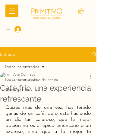
CIAR SESIÓN
Entrada
Todas las entradas
Ana Donneys
Todas las entradas
27 oct 2022
4 min de lectura
Café frío, una experiencia
Investigación
refrescante.
Quizás más de una vez, has tenido 
ganas de un café, pero está haciendo 
un día tan caluroso, que la mejor 
opción no es el típico americano o un 
expreso, sino que a lo mejor te 