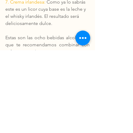
7. Crema irlandesa:
 Como ya lo sabrás 
este es un licor cuya base es la leche y 
el whisky irlandés. El resultado será 
deliciosamente dulce.
Estas son las ocho bebidas alcohólicas 
que te recomendamos combinar con 
café para obtener una experiencia 
única. Podrás preparar una amplia 
variedad de cocteles que además de 
innovar en sabor, te permitirán ser la 
mejor o el mejor anfitrión de tu fiesta 
pues ¿a quién no le gusta el café? Con 
las combinaciones anteriores podrás 
preparar espressos martinis, mind 
eraser, White cuban, ruso blanco, dirty 
mother, monte cristo, entre otras 
sensacionales bebidas que te 
permitirán disfrutar del café de manera 