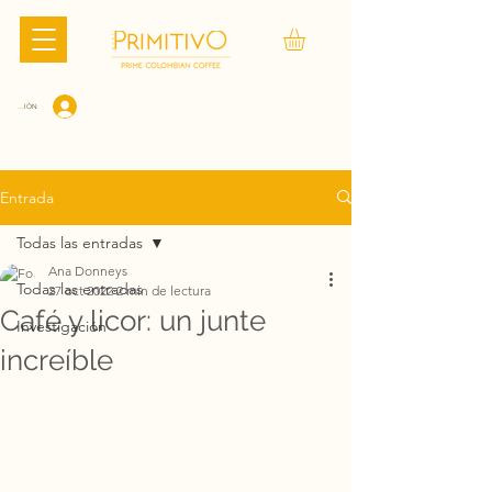
CIAR SESIÓN
Entrada
Todas las entradas
Ana Donneys
Todas las entradas
27 oct 2022
2 min de lectura
Café y licor: un junte
Investigación
increíble