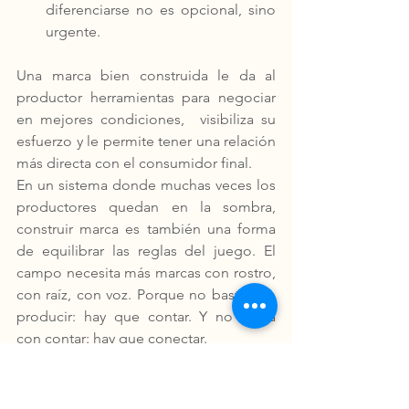
diferenciarse no es opcional, sino 
urgente.
Una marca bien construida le da al 
productor herramientas para negociar 
en mejores condiciones,  visibiliza su 
esfuerzo y le permite tener una relación 
más directa con el consumidor final. 
En un sistema donde muchas veces los 
productores quedan en la sombra, 
construir marca es también una forma 
de equilibrar las reglas del juego. El 
campo necesita más marcas con rostro, 
con raíz, con voz. Porque no basta con 
producir: hay que contar. Y no basta 
con contar: hay que conectar. 
En Café Primitivo lo entendimos desde 
el origen: construir marca no es solo 
una estrategia, es una forma de hacer 