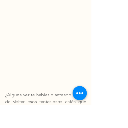
¿Alguna vez te habías planteado la idea 
de visitar esos fantasiosos cafés que 
descubriste en tus películas favoritas? Si 
no lo habías hecho, es el momento, 
esos lugares son reales y te están 