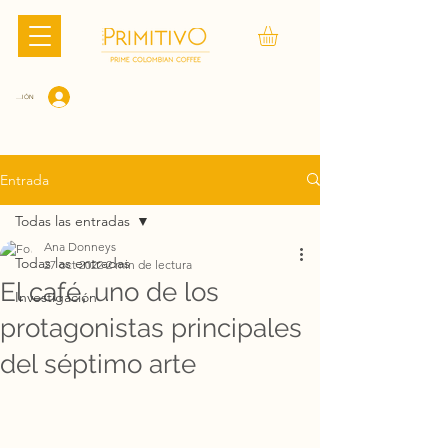
CIAR SESIÓN
Entrada
Todas las entradas
Ana Donneys
Todas las entradas
27 oct 2022
2 min de lectura
El café, uno de los
Investigación
protagonistas principales
del séptimo arte