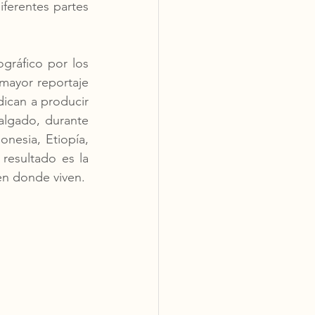
ferentes partes 
gráfico por los 
mayor reportaje 
ican a producir 
lgado, durante 
onesia, Etiopía, 
resultado es la 
inmortalización de la cotidianidad de los trabajadores del café y el territorio en donde viven.  