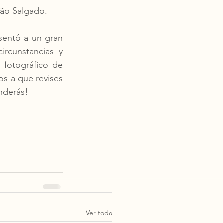
ião Salgado.
entó a un gran 
rcunstancias y 
fotográfico de 
s a que revises 
nderás!
Ver todo