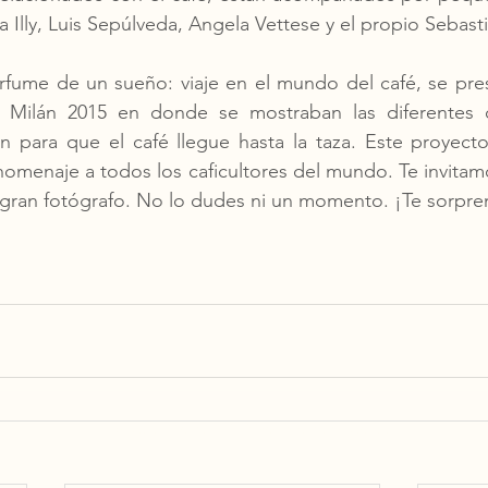
a Illy, Luis Sepúlveda, Angela Vettese y el propio Sebast
fume de un sueño: viaje en el mundo del café, se pres
 Milán 2015 en donde se mostraban las diferentes ci
 para que el café llegue hasta la taza. Este proyecto 
omenaje a todos los caficultores del mundo. Te invitamo
 gran fotógrafo. No lo dudes ni un momento. ¡Te sorpre
© by Café Monte Primitivo- Specialty Coffee