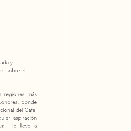
rada y 
o, sobre el 
s regiones más 
 Londres, donde 
ional del Café. 
ier  aspiración 
l  lo llevó a 