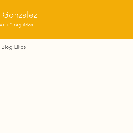
e Gonzalez
es
0
seguidos
Blog Likes