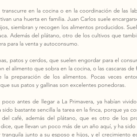
 transcurre en la cocina o en la coordinación de las labo
tivan una huerta en familia. Juan Carlos suele encargars
hijos, siembran y recogen los alimentos producidos. Suelen 
 yuca. Además del plátano, otro de los cultivos que tamb
vera para la venta y autoconsumo. 
nas, patos y cerdos, que suelen engordar para el consumo
 el alimento que sobra en la cocina, o las cascaras de fr
 la preparación de los alimentos. Pocas veces ento
que sus patos y gallinas son excelentes ponedoras. 
 poco antes de llegar a La Primavera, ya habían vivido 
 sido bastante sencilla la tarea en la finca, porque ya c
o del café, además del plátano, que es otro de los pr
n dice, que llevan un poco más de un año aquí, y ha sido
y tranquila junto a su esposo e hijos, y el crecimiento 