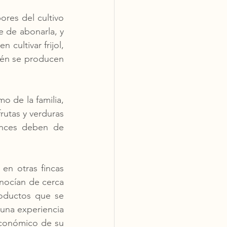
res del cultivo 
e de abonarla, y 
cultivar frijol, 
ién se producen 
 de la familia, 
utas y verduras 
nces deben de 
en otras fincas 
onocían de cerca 
oductos que se 
 una experiencia 
económico de su 