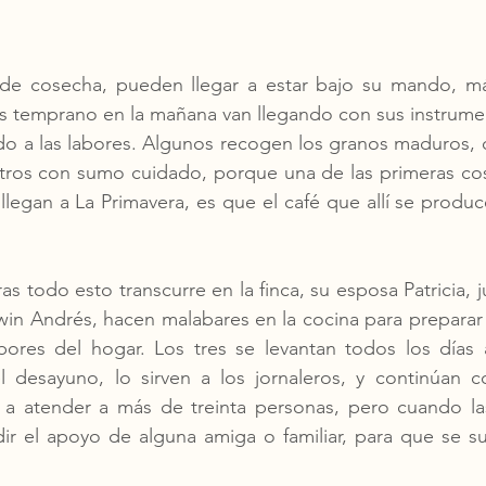
de cosecha, pueden llegar a estar bajo su mando, má
s temprano en la mañana van llegando con sus instrumen
do a las labores. Algunos recogen los granos maduros, 
tros con sumo cuidado, porque una de las primeras cosa
legan a La Primavera, es que el café que allí se produ
as todo esto transcurre en la finca, su esposa Patricia, ju
win Andrés, hacen malabares en la cocina para preparar l
bores del hogar. Los tres se levantan todos los días a
 desayuno, lo sirven a los jornaleros, y continúan co
 a atender a más de treinta personas, pero cuando la
dir el apoyo de alguna amiga o familiar, para que se s