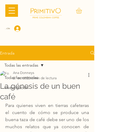
CIAR SESIÓN
Entrada
Todas las entradas
Ana Donneys
Todas las entradas
27 oct 2022
3 min de lectura
La génesis de un buen
Investigación
café
Para quienes viven en tierras cafeteras 
el cuento de cómo se produce una 
buena taza de café debe ser uno de los 
muchos relatos que ya conocen de 