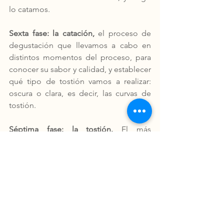
lo catamos. 
Sexta fase: la catación,
 el proceso de 
degustación que llevamos a cabo en 
distintos momentos del proceso, para 
conocer su sabor y calidad, y establecer 
qué tipo de tostión vamos a realizar: 
oscura o clara, es decir, las curvas de 
tostión. 
Séptima fase: la tostión. 
El más 
esperado durante todo el proceso, 
porque le regalará su sabor y aroma 
más característico. Y es entonces 
cuando sometemos el grano a altas 
temperaturas, donde perderá un poco 
de su peso, cafeína, y finalmente 
adquirirá ese tono marrón particular. 